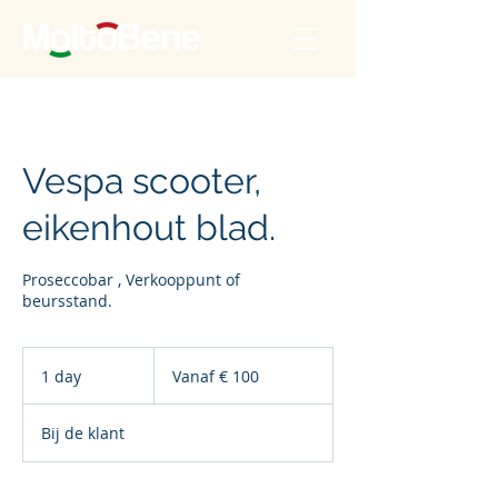
Vespa scooter,
eikenhout blad.
Proseccobar , Verkooppunt of
beursstand.
Vanaf
100
1 day
1
Vanaf € 100
euro
d
a
Bij de klant