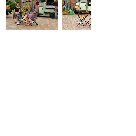
Contactgegevens
daniel@molto-bene.it
Openingstijden:
Bezoek ons uitsluitend op afspraak.
Maandag t/m vrijdag:
08.30 - 17.00