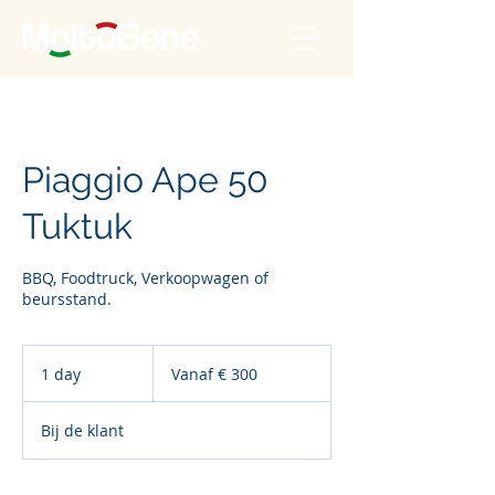
Piaggio Ape 50
Tuktuk
BBQ, Foodtruck, Verkoopwagen of
beursstand.
Vanaf
300
1 day
1
Vanaf € 300
euro
d
a
Bij de klant