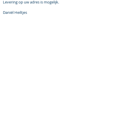
Levering op uw adres is mogelijk.
Daniël Heiltjes
MOLTO BENE vof
Kovel 30
5431 ST
Cuijk, NL
Tel: +31 (0) 653 360 421
E-mail: daniel@molto-bene.com
Openingstijden:
Bezoek ons uitsluitend op afspraak.
Maandag t/m vrijdag:
08.30 - 17.00
Zaterdag:
12.00 - 17.00
Zondag: Gesloten
Molto Bene vof