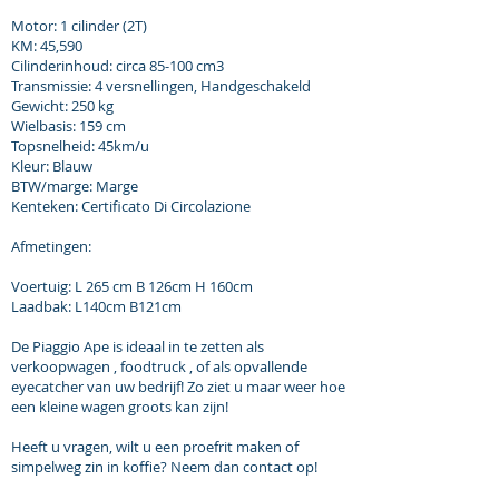
Motor: 1 cilinder (2T)
KM: 45,590
Cilinderinhoud: circa 85-100 cm3
Transmissie: 4 versnellingen, Handgeschakeld
Gewicht: 250 kg
Wielbasis: 159 cm
Topsnelheid: 45km/u
Kleur: Blauw
BTW/marge: Marge
Kenteken: Certificato Di Circolazione
Afmetingen:
Voertuig: L 265 cm B 126cm H 160cm
Laadbak: L140cm
B121cm
De Piaggio Ape is ideaal in te zetten als
verkoopwagen , foodtruck , of als opvallende
eyecatcher van uw bedrijf! Zo ziet u maar weer hoe
een kleine wagen groots kan zijn!
Heeft u vragen, wilt u een proefrit maken of
simpelweg zin in koffie? Neem dan contact op!