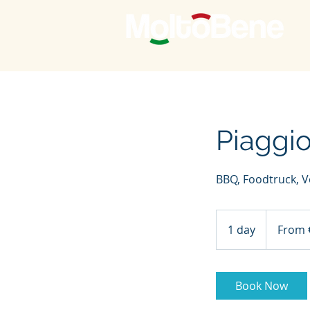
Piaggi
BBQ, Foodtruck, 
From
300
1 day
1
From 
euros
d
a
Book Now