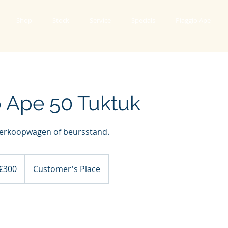
Shop
Stock
Service
Specials
Piaggio Ape
o Ape 50 Tuktuk
Verkoopwagen of beursstand.
€300
Customer's Place