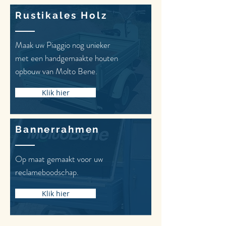
Rustikales Holz
Maak uw Piaggio nog unieker
met een handgemaakte houten
opbouw van Molto Bene.
Klik hier
Bannerrahmen
Op maat gemaakt voor uw
reclameboodschap.
Klik hier