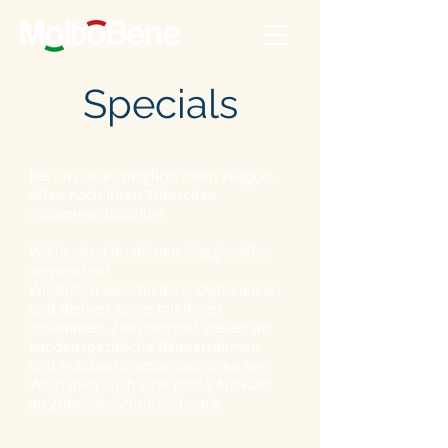
Specials
Bei uns ist es möglich, Ihren Piaggio-
Affen nach Ihren Wünschen
zusammenzustellen.
Wofür wirst du deinen Piaggio-Affen
verwenden?
Wir bieten verschiedene Optionen an
und denken gerne mit Ihnen
zusammen. Zum Beispiel stellen wir
kundenspezifische Bannerrahmen
und Holzkonstruktionsoptionen her.
Wir haben auch eine große Auswahl
an Zubehör, Schnickschnack.