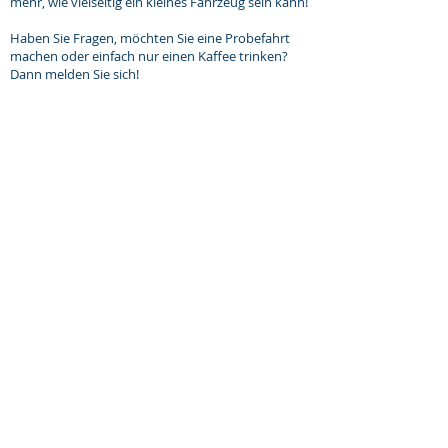
mehr, wie vielseitig ein kleines Fahrzeug sein kann!
Haben Sie Fragen, möchten Sie eine Probefahrt
machen oder einfach nur einen Kaffee trinken?
Dann melden Sie sich!
Eine Lieferung an Ihre Adresse ist möglich.
Daniel Heiltjes
MOLTO BENE vof
Kovel 30
5431 ST
Cuijk, Niederlande
Tel.: +31 (0) 653 360 421
E-Mail: daniel@molto-bene.com
Öffnungszeiten:
Besuchen Sie uns nur nach Vereinbarung.
.
Montag bis Freitag: 8.30 bis 17.00 Uhr
Samstag: 12:00 bis 17:00 Uhr
Sonntags geschlossen
.