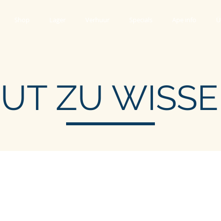
Shop
Lager
Verhuur
Specials
Ape info
Ü
UT ZU WISS