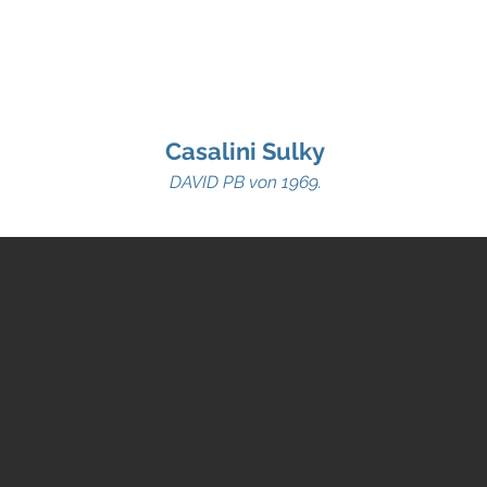
Shop
Lager
Verhuur
Specials
Ape info
Ü
Casalini Sulky
DAVID PB von 1969.