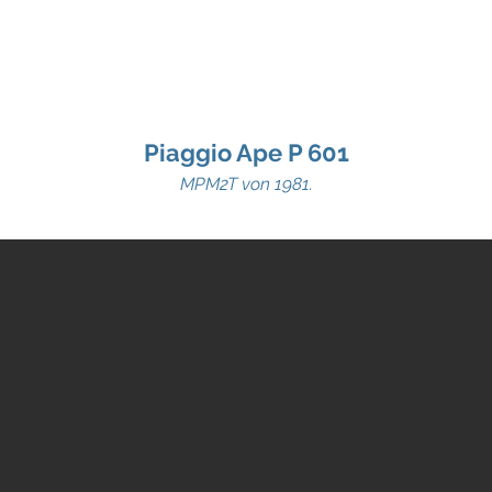
Shop
Lager
Verhuur
Specials
Ape info
Ü
Piaggio Ape P 601
MPM2T von 1981.